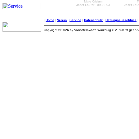
Mare Crisium
T
Josef Laufer - 09.08.03
Josef Lauf
|
Home
|
Verein
|
Service
|
Datenschutz
|
Haftungsausschluss
Copyright © 2026 by Volkssternwarte Würzburg e.V. Zuletzt geän