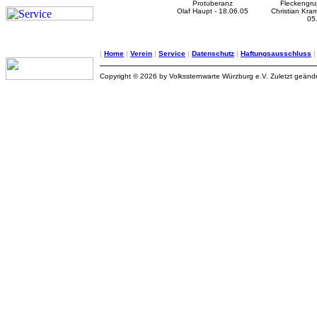
Protuberanz
Fleckengr
Olaf Haupt - 18.06.05
Christian Kram
05
|
Home
|
Verein
|
Service
|
Datenschutz
|
Haftungsausschluss
Copyright © 2026 by Volkssternwarte Würzburg e.V. Zuletzt geän