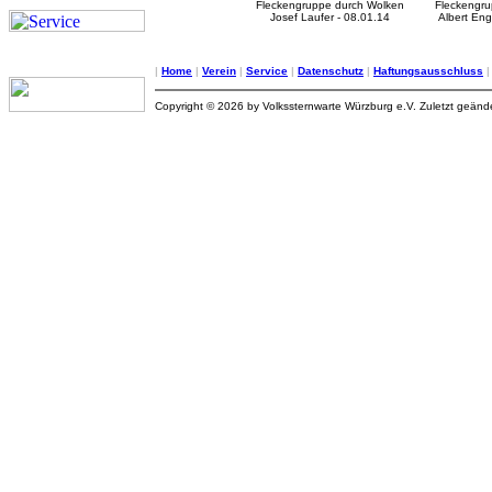
Fleckengruppe durch Wolken
Fleckengr
Josef Laufer - 08.01.14
Albert Eng
|
Home
|
Verein
|
Service
|
Datenschutz
|
Haftungsausschluss
Copyright © 2026 by Volkssternwarte Würzburg e.V. Zuletzt geän