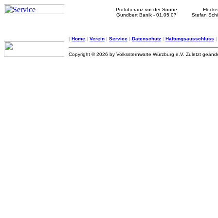
Protuberanz vor der Sonne
Fleck
Gundbert Banik - 01.05.07
Stefan Schi
|
Home
|
Verein
|
Service
|
Datenschutz
|
Haftungsausschluss
Copyright © 2026 by Volkssternwarte Würzburg e.V. Zuletzt geän