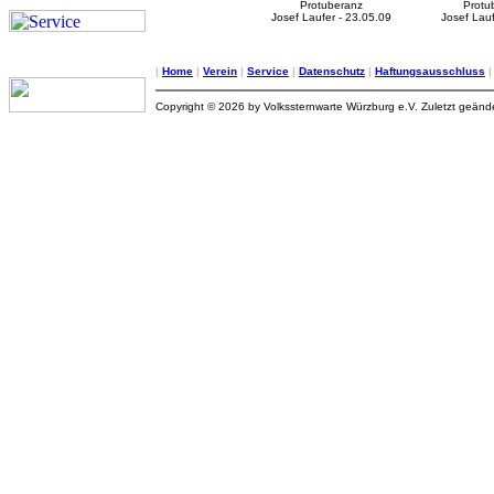
Protuberanz
Protu
Josef Laufer - 23.05.09
Josef Lauf
|
Home
|
Verein
|
Service
|
Datenschutz
|
Haftungsausschluss
Copyright © 2026 by Volkssternwarte Würzburg e.V. Zuletzt geän