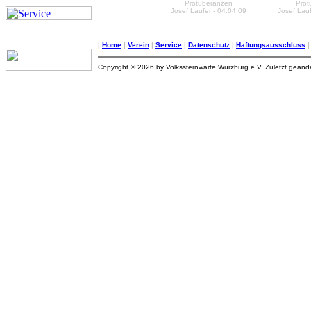
Protuberanzen
Prot
Josef Laufer - 04.04.09
Josef Lauf
|
Home
|
Verein
|
Service
|
Datenschutz
|
Haftungsausschluss
Copyright © 2026 by Volkssternwarte Würzburg e.V. Zuletzt geän