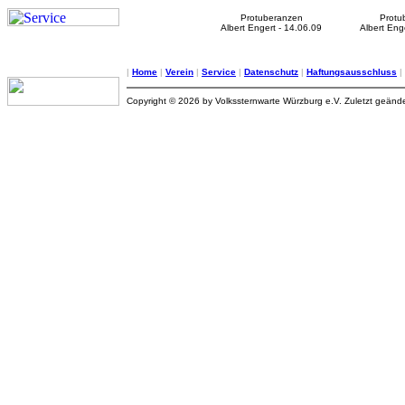
Protuberanzen
Protu
Albert Engert - 14.06.09
Albert Eng
|
Home
|
Verein
|
Service
|
Datenschutz
|
Haftungsausschluss
|
Copyright © 2026 by Volkssternwarte Würzburg e.V. Zuletzt geän