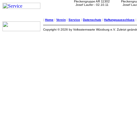
Fleckengruppe AR 11302
Fleckengr
Josef Laufer - 02.10.11
Josef Lauf
|
Home
|
Verein
|
Service
|
Datenschutz
|
Haftungsausschluss
Copyright © 2026 by Volkssternwarte Würzburg e.V. Zuletzt geän