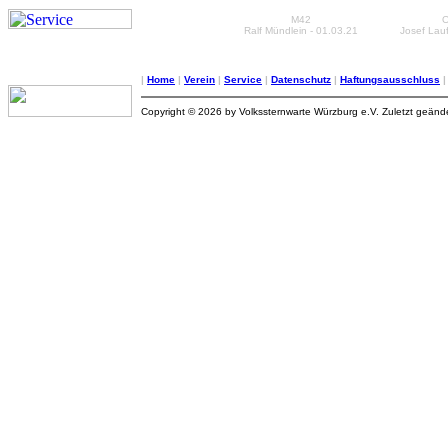
M42
O
Ralf Mündlein - 01.03.21
Josef Lauf
|
Home
|
Verein
|
Service
|
Datenschutz
|
Haftungsausschluss
Copyright © 2026 by Volkssternwarte Würzburg e.V. Zuletzt geänd