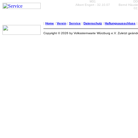
M31
DD
Albert Engert - 32.10.07
Bernd Häusler
02
|
Home
|
Verein
|
Service
|
Datenschutz
|
Haftungsausschluss
Copyright © 2026 by Volkssternwarte Würzburg e.V. Zuletzt geän