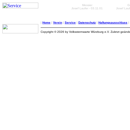
Messier
G
Josef Laufer - 03.11.01
Josef Lauf
|
Home
|
Verein
|
Service
|
Datenschutz
|
Haftungsausschluss
|
Copyright © 2026 by Volkssternwarte Würzburg e.V. Zuletzt geänd