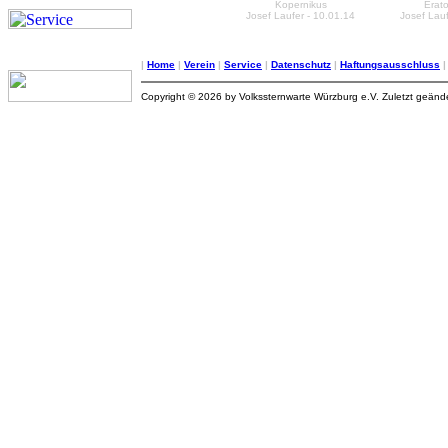
Kopernikus
Erat
Josef Laufer - 10.01.14
Josef Lauf
|
Home
|
Verein
|
Service
|
Datenschutz
|
Haftungsausschluss
Copyright © 2026 by Volkssternwarte Würzburg e.V. Zuletzt geän