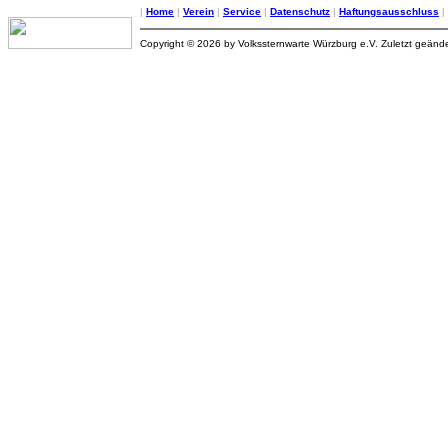
|
Home
|
Verein
|
Service
|
Datenschutz
|
Haftungsausschluss
|
Copyright © 2026 by Volkssternwarte Würzburg e.V. Zuletzt geän