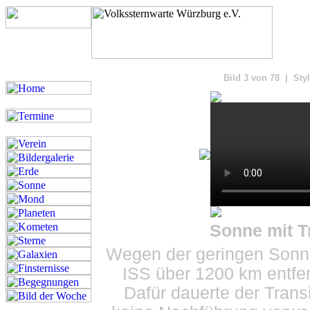
Bilde
Bild 3 von 78 | Styl
Sonne mit Tr
Wegen der geringen Sonne
ISS über 1200 km entfer
Dafür dauerte der Tran