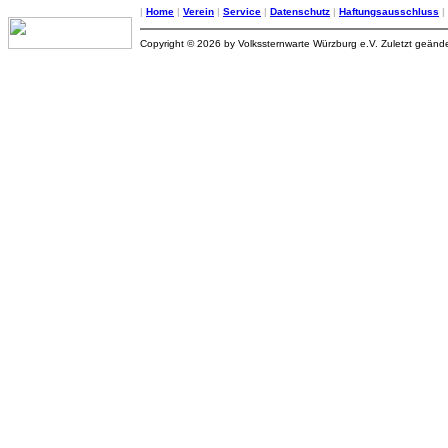
|
Home
|
Verein
|
Service
|
Datenschutz
|
Haftungsausschluss
|
Copyright © 2026 by Volkssternwarte Würzburg e.V. Zuletzt geän