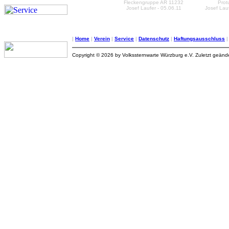
Fleckengruppe AR 11232
Prot
Josef Laufer - 05.06.11
Josef Lauf
|
Home
|
Verein
|
Service
|
Datenschutz
|
Haftungsausschluss
Copyright © 2026 by Volkssternwarte Würzburg e.V. Zuletzt geän