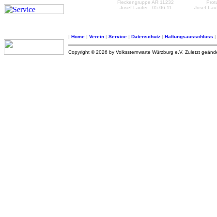
Fleckengruppe AR 11232
Prot
Josef Laufer - 05.06.11
Josef Lauf
|
Home
|
Verein
|
Service
|
Datenschutz
|
Haftungsausschluss
Copyright © 2026 by Volkssternwarte Würzburg e.V. Zuletzt geän