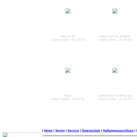
Mars in 3D
Mars: C14 vs. Hubble
Josef Laufer - 04.09.03
Josef Laufer - 27.08.03
Mars
erster Mars mit Webcam
Josef Laufer - 30.07.03
Josef Laufer - 21.06.03
|
Home
|
Verein
|
Service
|
Datenschutz
|
Haftungsausschluss
|