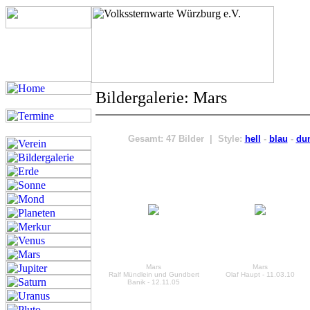
Bildergalerie: Mars
Gesamt: 47 Bilder | Style:
hell
-
blau
-
du
Mars
Mars
Ralf Mündlein und Gundbert
Olaf Haupt - 11.03.10
Banik - 12.11.05